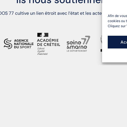
OS 77 cultive un lien étroit avec l’état et les acteurs du territ
Afin de vous
cookies ou t
Cliquez sur 
Ac
 DESPATYS, 77007 MELUN CEDEX
TÉL : 01 60 56 04 57
EMAIL : S
copyright 2026 CDOS 77
Me