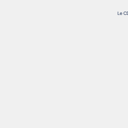
Le CD
ADRESSE : 12 BIS RUE DU PRÉSIDENT