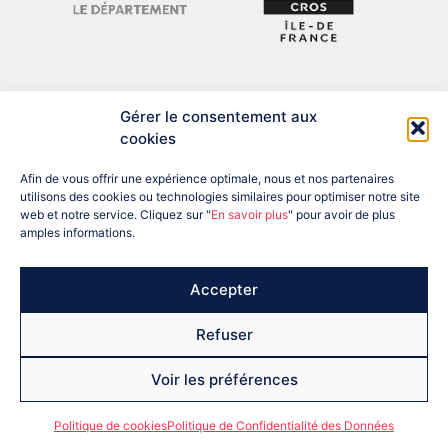
Gérer le consentement aux
cookies
Afin de vous offrir une expérience optimale, nous et nos partenaires
utilisons des cookies ou technologies similaires pour optimiser notre site
web et notre service. Cliquez sur "
En savoir plus
" pour avoir de plus
amples informations.
ADRESSE : 12 BIS RUE DU PRÉSIDENT DESPATYS, 77007 MELUN
CEDEX
TÉL : 01 60 56 04 57
EMAIL : SEINEETMARNE@FRANCEOLYMPIQUE.COM
Accepter
Refuser
Voir les préférences
copyright 2026 CDOS 77
Mentions légales
RGPD
Politique de cookies (UE)
Politique de cookies
Politique de Confidentialité des Données