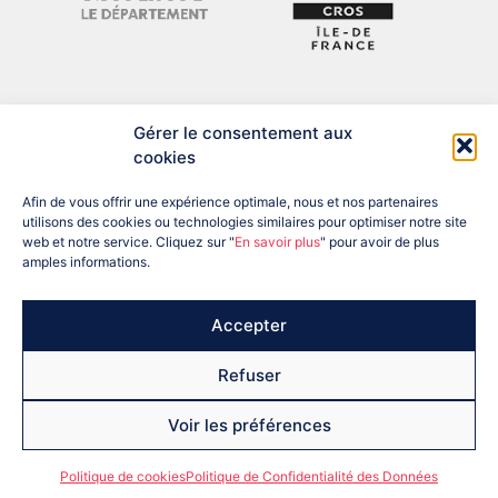
Gérer le consentement aux
cookies
Afin de vous offrir une expérience optimale, nous et nos partenaires
utilisons des cookies ou technologies similaires pour optimiser notre site
web et notre service. Cliquez sur "
En savoir plus
" pour avoir de plus
amples informations.
ADRESSE : 12 BIS RUE DU PRÉSIDENT DESPATYS, 77007 MELUN
CEDEX
TÉL : 01 60 56 04 57
EMAIL : SEINEETMARNE@FRANCEOLYMPIQUE.COM
Accepter
Refuser
Voir les préférences
copyright 2026 CDOS 77
Mentions légales
RGPD
Politique de cookies (UE)
Politique de cookies
Politique de Confidentialité des Données