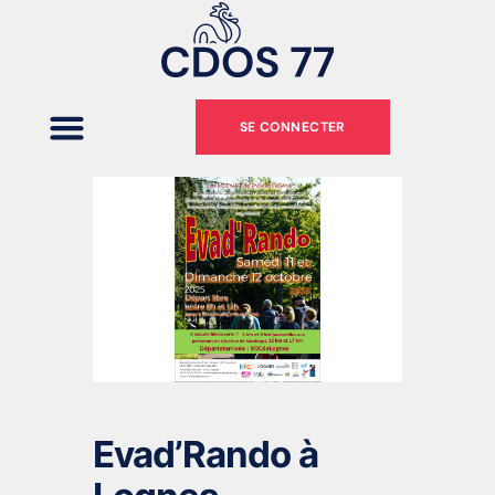
SE CONNECTER
Evad’Rando à