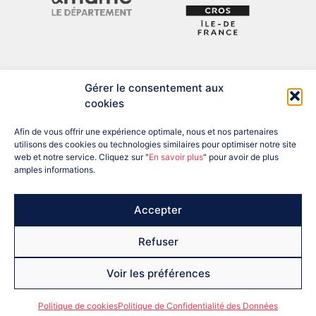
Gérer le consentement aux
cookies
Afin de vous offrir une expérience optimale, nous et nos partenaires
utilisons des cookies ou technologies similaires pour optimiser notre site
web et notre service. Cliquez sur "
En savoir plus
" pour avoir de plus
amples informations.
ADRESSE : 12 BIS RUE DU PRÉSIDENT DESPATYS, 77007 MELUN
CEDEX
TÉL : 01 60 56 04 57
EMAIL : SEINEETMARNE@FRANCEOLYMPIQUE.COM
Accepter
Refuser
Voir les préférences
copyright 2026 CDOS 77
Mentions légales
RGPD
Politique de cookies (UE)
Politique de cookies
Politique de Confidentialité des Données