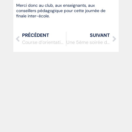
Merci donc au club, aux enseignants, aux
conseillers pédagogique pour cette journée de
finale inter-école.
PRÉCÉDENT
SUIVANT
Course d’orientation, baseball et aviron à l’honneur
Une 5ème soirée de Saint Maur de toute beauté