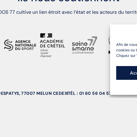
OS 77 cultive un lien étroit avec l’état et les acteurs du territ
Afin de vous
cookies ou t
Cliquez sur 
Ac
 DESPATYS, 77007 MELUN CEDEX
TÉL : 01 60 56 04 57
EMAIL : S
copyright 2026 CDOS 77
Me